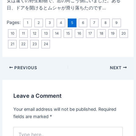
女は遠くの野生動物で、窓の向こう側にいました。ある
日、ドアを開けるとムシャが滑り落ちたのです…
Pages:
1
2
3
4
5
6
7
8
9
10
11
12
13
14
15
16
17
18
19
20
21
22
23
24
Post
PREVIOUS
NEXT
navigation
Leave a Comment
Your email address will not be published.
Required
fields are marked
*
Type
here..