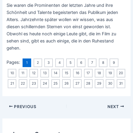
Sie waren die Prominenten der letzten Jahre und ihre
Schönheit und Talente begeisterten das Publikum jeden
Alters. Jahrzehnte später wollen wir wissen, was aus
diesen schillernden Sternen von einst geworden ist.
Obwohl es heute noch einige Leute gibt, die im Film zu
sehen sind, gibt es auch einige, die in den Ruhestand
gehen.
Pages:
1
2
3
4
5
6
7
8
9
10
11
12
13
14
15
16
17
18
19
20
21
22
23
24
25
26
27
28
29
30
31
Post
PREVIOUS
NEXT
navigation