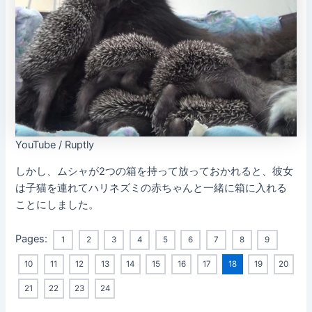
YouTube / Ruptly
しかし、ムシャが2つの箱を持って放っておかれると、彼女
は子猫を連れてハリネズミの赤ちゃんと一緒に箱に入れる
ことにしました。
Pages:
1
2
3
4
5
6
7
8
9
10
11
12
13
14
15
16
17
18
19
20
21
22
23
24