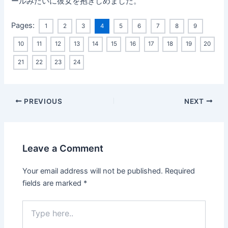
ールみたいに彼女を抱きしめました。
Pages:
1
2
3
4
5
6
7
8
9
10
11
12
13
14
15
16
17
18
19
20
21
22
23
24
Post
PREVIOUS
NEXT
navigation
Leave a Comment
Your email address will not be published.
Required
fields are marked
*
Type
here..