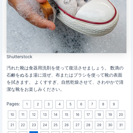
Shutterstock
汚れた靴は食器用洗剤を使って復活させましょう。 数滴の
石鹸をぬるま湯に混ぜ、布またはブラシを使って靴の表面
を拭きます。 よくすすぎ、自然乾燥させて、さわやかで清
潔な靴をお楽しみください。
Pages:
1
2
3
4
5
6
7
8
9
10
11
12
13
14
15
16
17
18
19
20
21
22
23
24
25
26
27
28
29
30
31