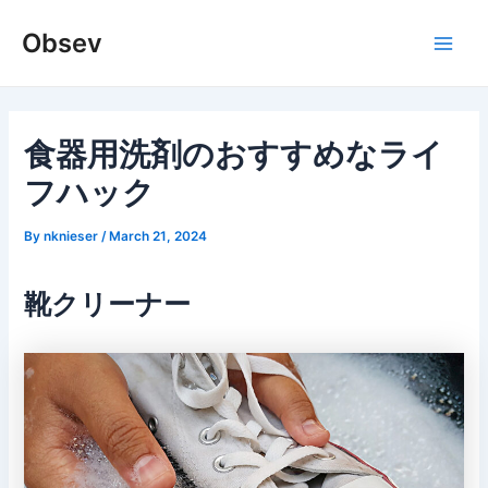
Skip
Obsev
to
Main
content
Men
食器用洗剤のおすすめなライ
フハック
By
nknieser
/
March 21, 2024
靴クリーナー